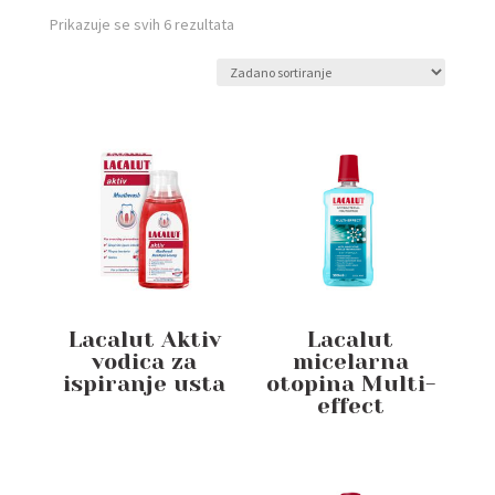
Prikazuje se svih 6 rezultata
Lacalut Aktiv
Lacalut
vodica za
micelarna
ispiranje usta
otopina Multi-
effect