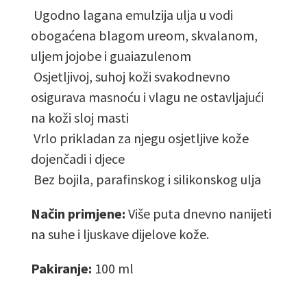
Ugodno lagana emulzija ulja u vodi
obogaćena blagom ureom, skvalanom,
uljem jojobe i guaiazulenom
Osjetljivoj, suhoj koži svakodnevno
osigurava masnoću i vlagu ne ostavljajući
na koži sloj masti
Vrlo prikladan za njegu osjetljive kože
dojenčadi i djece
Bez bojila, parafinskog i silikonskog ulja
Način primjene:
Više puta dnevno nanijeti
na suhe i ljuskave dijelove kože.
Pakiranje:
100 ml