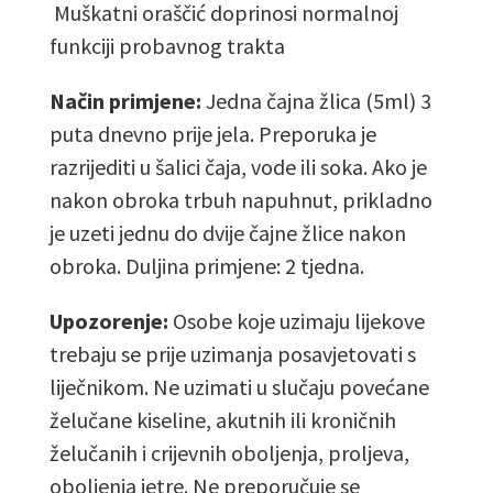
Muškatni oraščić doprinosi normalnoj
funkciji probavnog trakta
Način primjene:
Jedna čajna žlica (5ml) 3
puta dnevno prije jela. Preporuka je
razrijediti u šalici čaja, vode ili soka. Ako je
nakon obroka trbuh napuhnut, prikladno
je uzeti jednu do dvije čajne žlice nakon
obroka. Duljina primjene: 2 tjedna.
Upozorenje:
Osobe koje uzimaju lijekove
trebaju se prije uzimanja posavjetovati s
liječnikom. Ne uzimati u slučaju povećane
želučane kiseline, akutnih ili kroničnih
želučanih i crijevnih oboljenja, proljeva,
oboljenja jetre. Ne preporučuje se