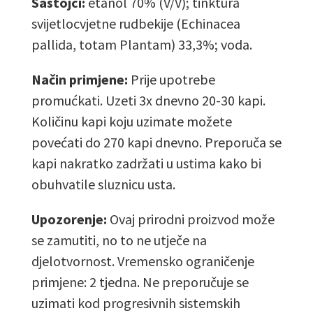
Sastojci:
etanol 70% (V/V); tinktura
svijetlocvjetne rudbekije (Echinacea
pallida, totam Plantam) 33,3%; voda.
Način primjene:
Prije upotrebe
promućkati. Uzeti 3x dnevno 20-30 kapi.
Količinu kapi koju uzimate možete
povećati do 270 kapi dnevno. Preporuča se
kapi nakratko zadržati u ustima kako bi
obuhvatile sluznicu usta.
Upozorenje:
Ovaj prirodni proizvod može
se zamutiti, no to ne utječe na
djelotvornost. Vremensko ograničenje
primjene: 2 tjedna. Ne preporučuje se
uzimati kod progresivnih sistemskih