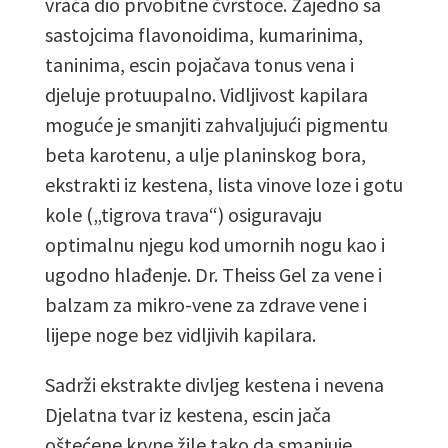
vraća dio prvobitne čvrstoće. Zajedno sa
sastojcima flavonoidima, kumarinima,
taninima, escin pojačava tonus vena i
djeluje protuupalno. Vidljivost kapilara
moguće je smanjiti zahvaljujući pigmentu
beta karotenu, a ulje planinskog bora,
ekstrakti iz kestena, lista vinove loze i gotu
kole („tigrova trava“) osiguravaju
optimalnu njegu kod umornih nogu kao i
ugodno hlađenje. Dr. Theiss Gel za vene i
balzam za mikro-vene za zdrave vene i
lijepe noge bez vidljivih kapilara.
Sadrži ekstrakte divljeg kestena i nevena
Djelatna tvar iz kestena, escin jača
oštećene krvne žile tako da smanjuje