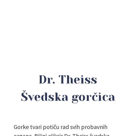
Dr. Theiss
Švedska gorčica
Gorke tvari potiču rad svih probavnih
organa. Biljni eliksir Dr. Theiss švedska